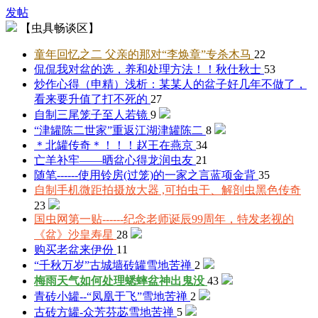
发帖
【虫具畅谈区】
童年回忆之二 父亲的那对“李焕章”
专杀木马
22
侃侃我对盆的选，养和处理方法！！
秋仕秋士
53
炒作心得（申精）浅析：某某人的盆子好几年不做了，
看来要升值了
打不死的
27
自制三尾笼子
至人若镜
9
“津罐陈二世家”重返江湖
津罐陈二
8
＊北罐传奇＊！！！
赵王在燕京
34
亡羊补牢——晒盆心得
龙润虫友
21
随笔------使用铃房(过笼)的一家之言
蓝项金背
35
自制手机微距拍摄放大器 ,可拍虫干、解剖虫
黑色传奇
23
国虫网第一贴------纪念老师诞辰99周年，特发老视的
《盆》
沙皇寿星
28
购买老盆
来伊份
11
“千秋万岁”古城墙砖罐
雪地苦禅
2
梅雨天气如何处理蟋蟀盆
神出鬼没
43
青砖小罐--“凤凰于飞”
雪地苦禅
2
古砖方罐-众芳芬苾
雪地苦禅
5