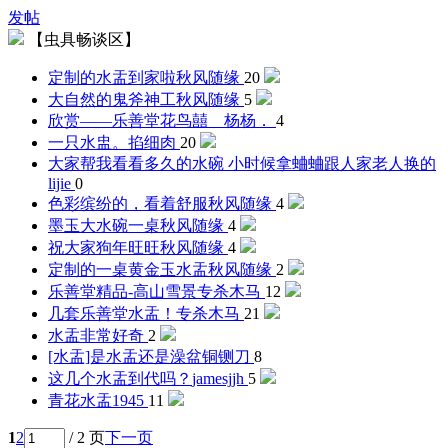
发帖
【虫具畅谈区】
定制的水盂到家啦
秋风随缘
20
大自然的鬼斧神工
秋风随缘
5
欣赏——乐善堂花鸟
囍__杨杨．
4
一只水盅。
掐细肉
20
大家帮我看看多久的水碗 小时候拿蛐蛐跟人家老人换的
lijie
0
色彩缤纷的，看着舒服
秋风随缘
4
墨玉大水碗一桌
秋风随缘
4
祝大家狗年旺旺
秋风随缘
4
定制的一桌黄金玉水盂
秋风随缘
2
乐善堂精品-高山雪景
专杀木马
12
几套乐善堂水盂！
专杀木马
21
水盂
非常好奇
2
[水盂]是水盂还是澡盆
铜铡刀
8
这几个水盂到代吗？
jamesjjh
5
青花水盂
1945
11
1
2
/ 2 页
下一页