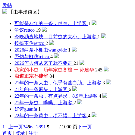
发帖
【虫事漫谈区】
可能是22年的一条，瞧瞧。
上游客
1
争议
rettco
19
今晚勘查地块，目前虫的大小。
上游客
1
按捺不住
rettco
2
2026两条小棚虫
wangyide
1
野仿与缸仿
rettco
4
2026何去何从
来了就不要走
21
我家的小虫：历年家虫备档 一.
孙建华
245
虫道正宗
孙建华
84
21年的一条大虫，似乎有些白肋。
上游客
3
21年的一条麻头，
上游客
6
22年的一条虫，有点异形，8.9厘
上游客
4
21年一条虫，瞧瞧。
上游客
2
好诗
guanfa
1
22年的一条黄虫，项不错。
上游客
4
1 ..
上一页
3
4
5
6
.. 2891
/ 1000 页
下一页
首页
|
登录
|
注册