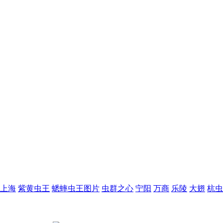
上海
紫黄虫王
蟋蟀虫王图片
虫群之心
宁阳
万商
乐陵
大翅
杭虫