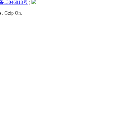
备13046818号
)
s , Gzip On.