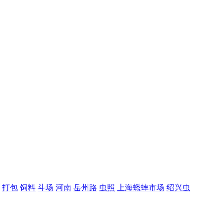
打包
饲料
斗场
河南
岳州路
虫照
上海蟋蟀市场
绍兴虫