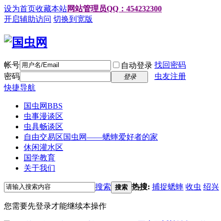
设为首页
收藏本站
网站管理员QQ：454232300
开启辅助访问
切换到宽版
帐号
找回密码
自动登录
密码
虫友注册
登录
快捷导航
国虫网
BBS
虫事漫谈区
虫具畅谈区
自由交易区
国虫网——蟋蟀爱好者的家
休闲灌水区
国学教育
关于我们
搜索
热搜:
捕捉蟋蟀
收虫
绍兴
搜索
您需要先登录才能继续本操作