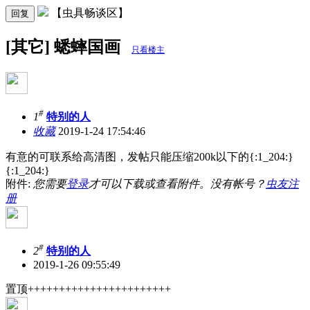
【虫具畅谈区】
回复
[其它] 蟋蟀国画
只看楼主
#
1
特别的人
收藏
2019-1-24 17:54:46
有意的可联系给高清图，发帖只能压缩200k以下的
{:1_204:}
{:1_204:}
附件:
您需要
登录
才可以下载或查看附件。没有帐号？
虫友注
册
#
2
特别的人
2019-1-26 09:55:49
置顶+++++++++++++++++++++++