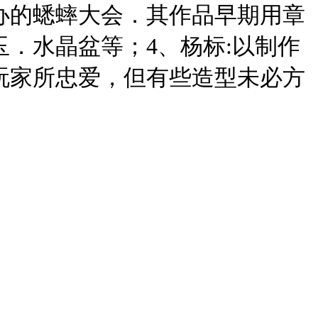
办的蟋蟀大会．其作品早期用章
．水晶盆等；4、杨标:以制作
玩家所忠爱，但有些造型未必方