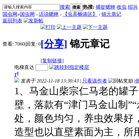
搜索
热搜:
捕捉蟋蟀
收虫
绍兴
搜索
国虫网
»
国虫网
›
话说蟋蟀
›
【虫具畅谈区】
›
锦元章记
返回列表
[分享]
锦元章记
查看:
7060
|
回复:
0
[复制链接]
电梯直达
#
1
发表于 2022-11-18 13:30:43
|
只看该作者
|
1、马金山柴宗仁马老的罐
壁，落款有“津门马金山制”
处，颜色均匀，养虫效果好
造型也以直壁素面为主，所