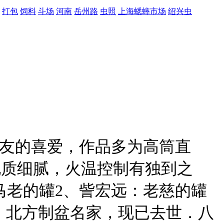
打包
饲料
斗场
河南
岳州路
虫照
上海蟋蟀市场
绍兴虫
虫友的喜爱，作品多为高筒直
其泥质细腻，火温控制有独到之
马老的罐2、訾宏远：老慈的罐
：北方制盆名家，现已去世．八