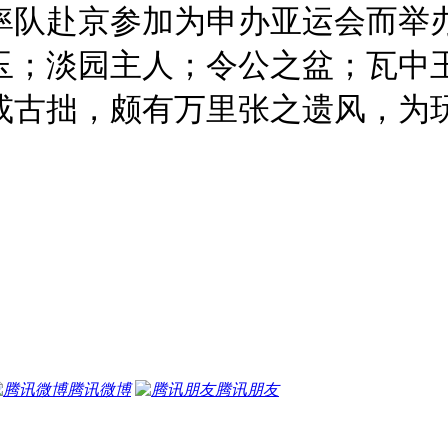
曾率队赴京参加为申办亚运会而举
玉；淡园主人；令公之盆；瓦中玉
或古拙，颇有万里张之遗风，为
腾讯微博
腾讯朋友