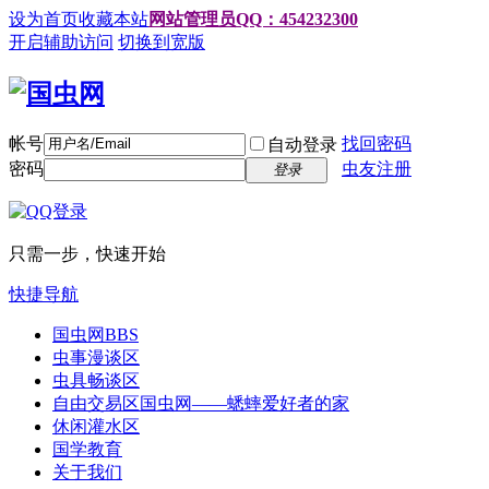
设为首页
收藏本站
网站管理员QQ：454232300
开启辅助访问
切换到宽版
帐号
找回密码
自动登录
密码
虫友注册
登录
只需一步，快速开始
快捷导航
国虫网
BBS
虫事漫谈区
虫具畅谈区
自由交易区
国虫网——蟋蟀爱好者的家
休闲灌水区
国学教育
关于我们