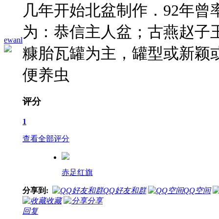
几年开始北盆制作．92年
为：恭信主人盆；古燕赵子
ewanl
糠胎瓦罐为主，罐型或新颖
便养虫
评分
1
查看全部评分
赤足红旗
分享到:
QQ好友和群
QQ空间
收藏
分享
回复