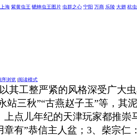
上海
紫黄虫王
蟋蟀虫王图片
虫群之心
宁阳
万商
乐陵
大翅
杭虫
倒序浏览
|
阅读模式
子以其工整严紧的风格深受广大
“永站三秋”“古燕赵子玉”等，
，上点儿年纪的天津玩家都推崇
用章有”恭信主人盆；3、柴宗仁