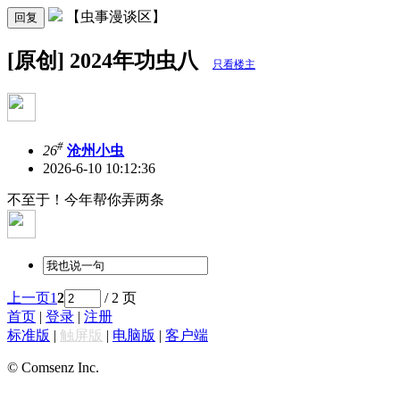
【虫事漫谈区】
回复
[原创] 2024年功虫八
只看楼主
#
26
沧州小虫
2026-6-10 10:12:36
不至于！今年帮你弄两条
上一页
1
2
/ 2 页
首页
|
登录
|
注册
标准版
|
触屏版
|
电脑版
|
客户端
© Comsenz Inc.