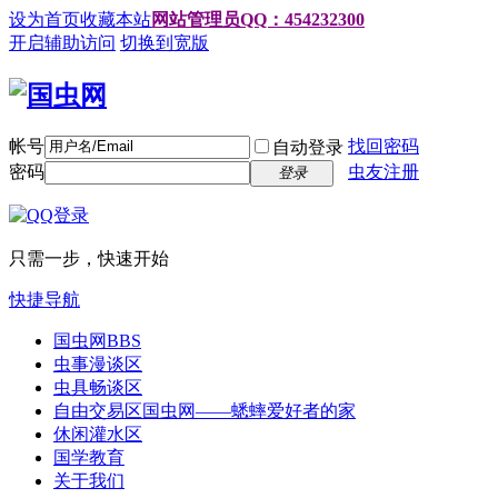
设为首页
收藏本站
网站管理员QQ：454232300
开启辅助访问
切换到宽版
帐号
找回密码
自动登录
密码
虫友注册
登录
只需一步，快速开始
快捷导航
国虫网
BBS
虫事漫谈区
虫具畅谈区
自由交易区
国虫网——蟋蟀爱好者的家
休闲灌水区
国学教育
关于我们