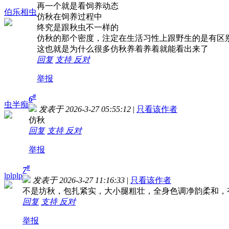
再一个就是看饲养动态
伯乐相虫
仿秋在饲养过程中
终究是跟秋虫不一样的
仿秋的那个密度，注定在生活习性上跟野生的是有区
这也就是为什么很多仿秋养着养着就能看出来了
回复
支持
反对
举报
#
6
虫半痴
发表于 2026-3-27 05:55:12
|
只看该作者
仿秋
回复
支持
反对
举报
#
7
lplplp
发表于 2026-3-27 11:16:33
|
只看该作者
不是坊秋，包扎紧实，大小腿粗壮，全身色调净韵柔和，
回复
支持
反对
举报