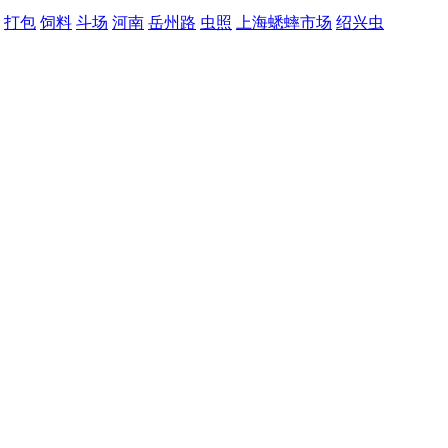
打包
饲料
斗场
河南
岳州路
虫照
上海蟋蟀市场
绍兴虫