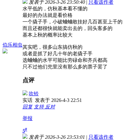
发表于 2026-3-26 23:50:40
|
只看该作者
水平低的，仿秋基本看不懂的
最好的办法就是看价格
一个撬子手，小破蛐蛐敢挂好几百甚至上千的
而且还都很快就能卖出去的，回头客多的
基本上秋的概率比较大
伯乐相虫
其实吧，很多山东搞仿秋的
或者是抓了好几十年的老撬子手
选蛐蛐的水平可能比劳碌命和齐兵都高
只不过他们兜里没有那么多的票子罢了
点评
吹铃
实话
发表于 2026-4-3 22:51
回复
支持
反对
举报
#
5
发表于 2026-3-26 23:53:01
|
只看该作者