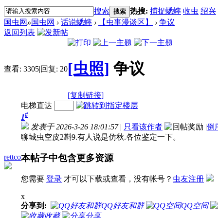
搜索
热搜:
捕捉蟋蟀
收虫
绍兴
搜索
国虫网
»
国虫网
›
话说蟋蟀
›
【虫事漫谈区】
›
争议
返回列表
[虫照]
争议
查看:
3305
|
回复:
20
[复制链接]
电梯直达
#
1
发表于 2026-3-26 18:01:57
|
只看该作者
|
倒
聊城虫空皮2斟9.有人说是仿秋.各位鉴定一下。
rettco
本帖子中包含更多资源
您需要
登录
才可以下载或查看，没有帐号？
虫友注册
x
分享到:
QQ好友和群
QQ空间
收藏
分享