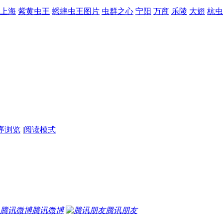
上海
紫黄虫王
蟋蟀虫王图片
虫群之心
宁阳
万商
乐陵
大翅
杭虫
序浏览
|
阅读模式
腾讯微博
腾讯朋友