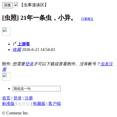
【虫事漫谈区】
回复
[虫照] 21年一条虫，小异。
只看楼主
#
1
上游客
收藏
2026-6-21 14:54:43
附件:
您需要
登录
才可以下载或查看附件。没有帐号？
虫友注
册
首页
|
登录
|
注册
标准版
|
触屏版
|
电脑版
|
客户端
© Comsenz Inc.