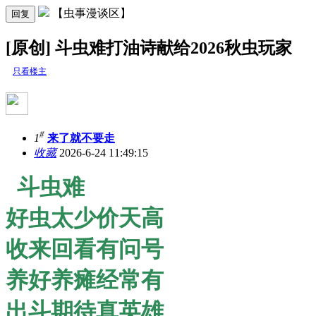
【虫事漫谈区】
回复
[原创] 斗虫难打油诗献给2026秋虫玩家
只看楼主
#
1
来了就不要走
收藏
2026-6-24 11:49:15
斗虫难
好虫太少价天高
收来回看有问号
养好养瘫经常有
出斗期待真英雄