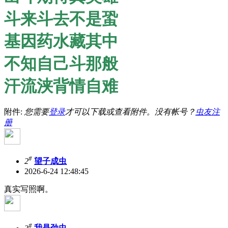
斗来斗去不是蛩
基因药水藏其中
不知自己斗那般
汗流浃背情自难
附件:
您需要
登录
才可以下载或查看附件。没有帐号？
虫友注
册
#
2
望子成虫
2026-6-24 12:48:45
真实写照啊。
#