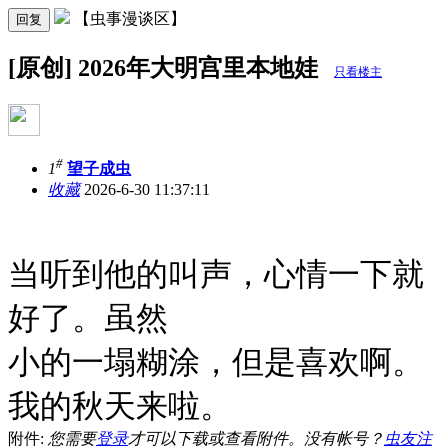
【虫事漫谈区】
回复
[原创] 2026年大明宫里本地娃
只看楼主
#
1
望子成虫
收藏
2026-6-30 11:37:11
当听到他的叫声，心情一下就
好了。虽然
小的一塌糊涂，
但是喜欢啊。
我的秋天来啦。
附件:
您需要
登录
才可以下载或查看附件。没有帐号？
虫友注