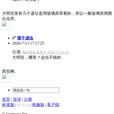
大明宫里有几个遗址是用玻璃房罩着的，所以一般玻璃房周围
出虫早。
#
8
望子成虫
2026-7-13 17:17:25
引用:
我是劲虫 发表于 2026-7-3 12:04
大明宫，哪里？这虫不错的
西安啊。
首页
|
登录
|
注册
标准版
|
触屏版
|
电脑版
|
客户端
© Comsenz Inc.