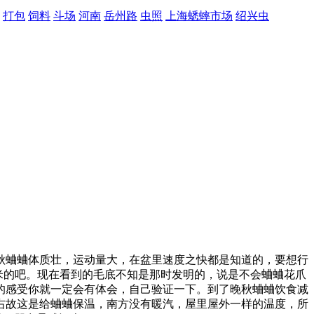
打包
饲料
斗场
河南
岳州路
虫照
上海蟋蟀市场
绍兴虫
秋蛐蛐体质壮，运动量大，在盆里速度之快都是知道的，要想行
0米的吧。现在看到的毛底不知是那时发明的，说是不会蛐蛐花爪
的感受你就一定会有体会，自己验证一下。到了晚秋蛐蛐饮食减
左右故这是给蛐蛐保温，南方没有暖汽，屋里屋外一样的温度，所