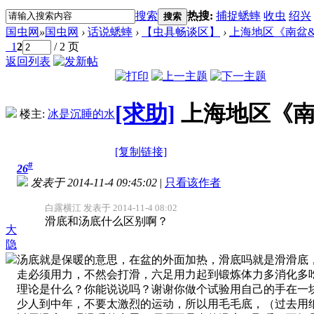
搜索
热搜:
捕捉蟋蟀
收虫
绍兴
搜索
国虫网
»
国虫网
›
话说蟋蟀
›
【虫具畅谈区】
›
上海地区《南盆
1
2
/ 2 页
返回列表
[求助]
上海地区《南
楼主:
冰是沉睡的水
[复制链接]
#
26
发表于 2014-11-4 09:45:02
|
只看该作者
白露横江 发表于 2014-11-4 08:02
滑底和汤底什么区别啊？
大
隐
汤底就是保暖的意思，在盆的外面加热，滑底吗就是滑滑底
走必须用力，不然会打滑，六足用力起到锻炼体力多消化多吃
理论是什么？你能说说吗？谢谢你做个试验用自己的手在一
少人到中年，不要太激烈的运动，所以用毛毛底，（过去用纸