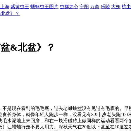
上海
紫黄虫王
蟋蟀虫王图片
虫群之心
宁阳
万商
乐陵
大翅
杭虫
&北盆》？
盆&北盆》？
，不是现在看到的毛毛底，过去老蛐蛐盆没有见过有毛底的。早
食长身体，就像年轻人跑步一样，没看见有8-9十岁老头跑10
块毛水泥地上来回磨，和在一块滑磁砖上做同样的运动看看两个
）让蛐蛐行走不要太用力。深秋天气在20度以下甚至在10度