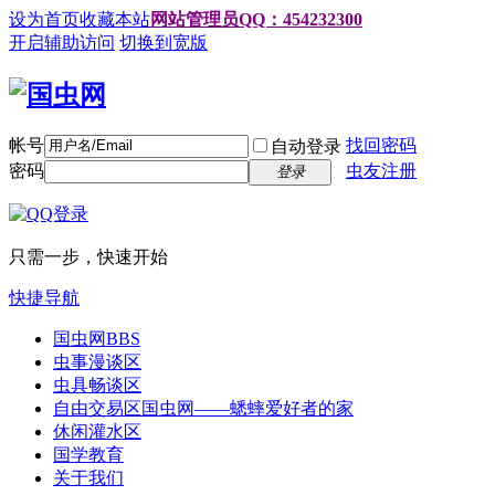
设为首页
收藏本站
网站管理员QQ：454232300
开启辅助访问
切换到宽版
帐号
找回密码
自动登录
密码
虫友注册
登录
只需一步，快速开始
快捷导航
国虫网
BBS
虫事漫谈区
虫具畅谈区
自由交易区
国虫网——蟋蟀爱好者的家
休闲灌水区
国学教育
关于我们