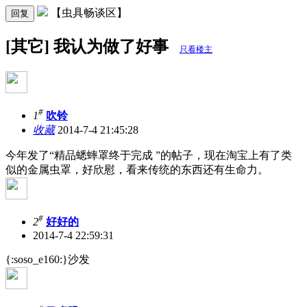
【虫具畅谈区】
回复
[其它] 我认为做了好事
只看楼主
#
1
吹铃
收藏
2014-7-4 21:45:28
今年发了“精品蟋蟀罩终于完成 ”的帖子，现在淘宝上有了类
似的金属虫罩，好欣慰，看来传统的东西还有生命力。
#
2
好好的
2014-7-4 22:59:31
{:soso_e160:}沙发