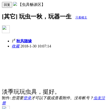
【虫具畅谈区】
回复
[其它] 玩虫一秋，玩器一生
只看楼主
#
1
秋风随缘
收藏
2018-1-30 10:07:14
淡季玩玩虫具，挺好。
附件:
您需要
登录
才可以下载或查看附件。没有帐号？
虫友注
册