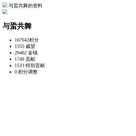
与蛩共舞的资料
与蛩共舞
167042
积分
1555
威望
29462
金钱
1749
贡献
1533
特别贡献
0
积分调整