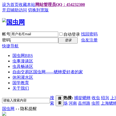
设为首页
收藏本站
网站管理员QQ：454232300
开启辅助访问
切换到宽版
帐号
找回密码
自动登录
密码
虫友注册
登录
快捷导航
国虫网
BBS
虫事漫谈区
虫具畅谈区
自由交易区
国虫网——蟋蟀爱好者的家
休闲灌水区
国学教育
关于我们
搜
热搜:
捕捉蟋蟀
收虫
绍兴
上
搜
索
索
场
河南
岳州路
虫照
上海蟋
国虫网
›
›
隐私提醒