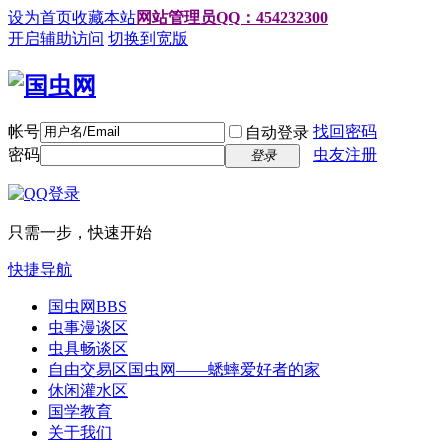
设为首页
收藏本站
网站管理员QQ：454232300
开启辅助访问
切换到宽版
帐号
找回密码
自动登录
密码
虫友注册
登录
只需一步，快速开始
快捷导航
国虫网
BBS
虫事漫谈区
虫具畅谈区
自由交易区
国虫网——蟋蟀爱好者的家
休闲灌水区
国学教育
关于我们