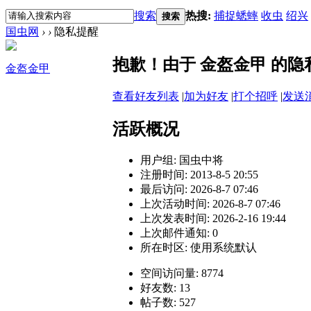
搜索
热搜:
捕捉蟋蟀
收虫
绍兴
搜索
国虫网
›
›
隐私提醒
抱歉！由于 金盔金甲 的
金盔金甲
查看好友列表
|
加为好友
|
打个招呼
|
发送
活跃概况
用户组:
国虫中将
注册时间: 2013-8-5 20:55
最后访问: 2026-8-7 07:46
上次活动时间: 2026-8-7 07:46
上次发表时间: 2026-2-16 19:44
上次邮件通知: 0
所在时区: 使用系统默认
空间访问量: 8774
好友数: 13
帖子数: 527