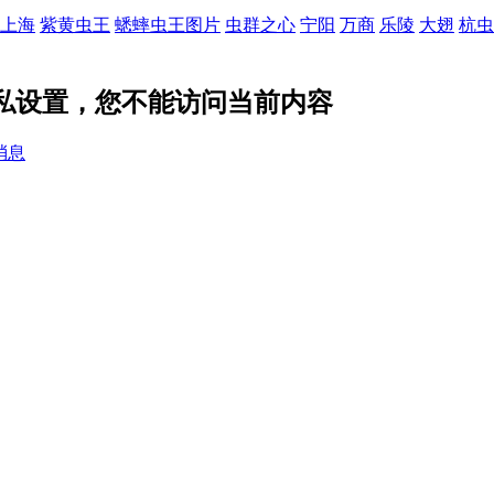
上海
紫黄虫王
蟋蟀虫王图片
虫群之心
宁阳
万商
乐陵
大翅
杭虫
隐私设置，您不能访问当前内容
消息