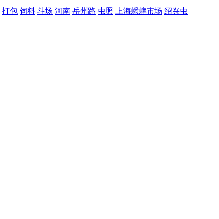
打包
饲料
斗场
河南
岳州路
虫照
上海蟋蟀市场
绍兴虫