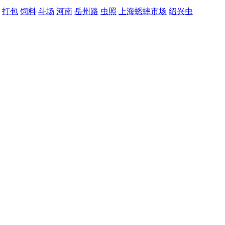
打包
饲料
斗场
河南
岳州路
虫照
上海蟋蟀市场
绍兴虫