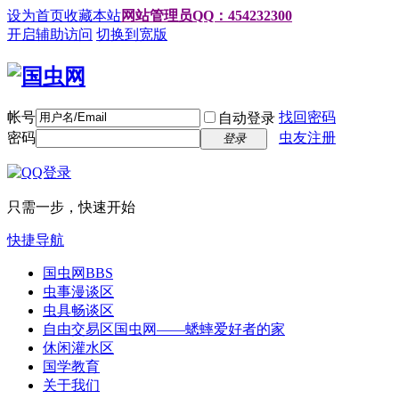
设为首页
收藏本站
网站管理员QQ：454232300
开启辅助访问
切换到宽版
帐号
找回密码
自动登录
密码
虫友注册
登录
只需一步，快速开始
快捷导航
国虫网
BBS
虫事漫谈区
虫具畅谈区
自由交易区
国虫网——蟋蟀爱好者的家
休闲灌水区
国学教育
关于我们