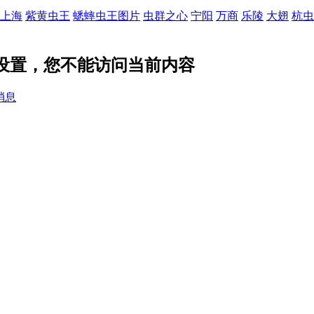
上海
紫黄虫王
蟋蟀虫王图片
虫群之心
宁阳
万商
乐陵
大翅
杭虫
私设置，您不能访问当前内容
消息