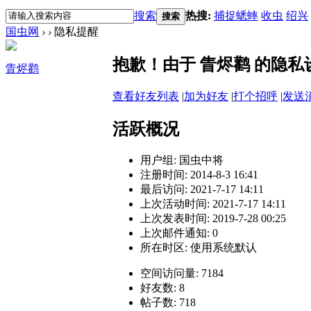
搜索
热搜:
捕捉蟋蟀
收虫
绍兴
搜索
国虫网
›
›
隐私提醒
抱歉！由于 眚烬鹳 的隐
眚烬鹳
查看好友列表
|
加为好友
|
打个招呼
|
发送
活跃概况
用户组:
国虫中将
注册时间: 2014-8-3 16:41
最后访问: 2021-7-17 14:11
上次活动时间: 2021-7-17 14:11
上次发表时间: 2019-7-28 00:25
上次邮件通知: 0
所在时区: 使用系统默认
空间访问量: 7184
好友数: 8
帖子数: 718