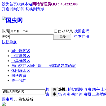
设为首页
收藏本站
网站管理员QQ：454232300
开启辅助访问
切换到宽版
帐号
找回密码
自动登录
密码
虫友注册
登录
快捷导航
国虫网
BBS
虫事漫谈区
虫具畅谈区
自由交易区
国虫网——蟋蟀爱好者的家
休闲灌水区
国学教育
关于我们
搜
热搜:
捕捉蟋蟀
收虫
绍兴
上
搜
索
索
场
河南
岳州路
虫照
上海蟋
国虫网
›
›
隐私提醒