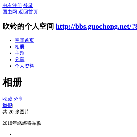
虫友注册
登录
国虫网
返回首页
吹铃的个人空间
http://bbs.guochong.net/?
空间首页
相册
主题
分享
个人资料
相册
收藏
分享
举报
|
共 20 张图片
2018年蟋蟀将军照